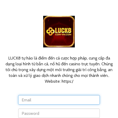
LUCK8 tự hào là điểm đến cá cược hợp pháp, cung cấp đa
dạng loại hình từ bắn cá, nổ hũ đến casino trực tuyến. Chúng
tôi chú trọng xây dựng một môi trường giải trí công bằng, an
toàn và xử lý giao dịch nhanh chóng cho mọi thành viên..
Website: https:/